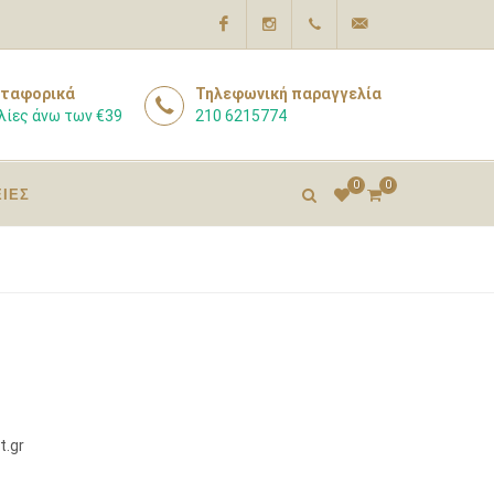
Facebook
Instagram
210
info@pharmacyexpert
ταφορικά
Τηλεφωνική παραγγελία
λίες άνω των €39
210 6215774
6215774
0
0
ΕΙΕΣ
t.gr