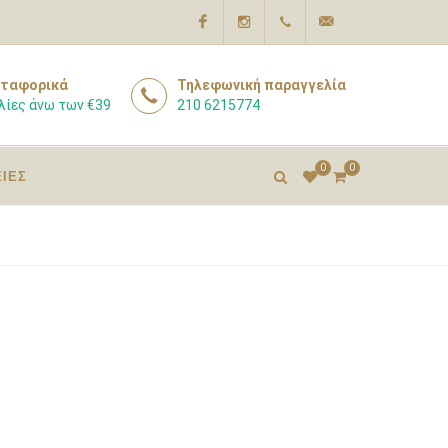
Facebook
Instagram
210
info@pharmacyexpert
ταφορικά
Τηλεφωνική παραγγελία
λίες άνω των €39
210 6215774
6215774
0
0
ΕΙΕΣ