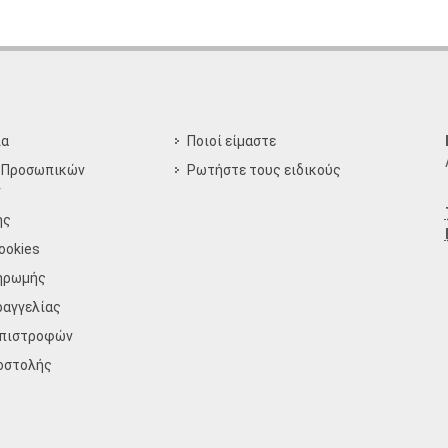
ία
Ποιοί είμαστε
 Προσωπικών
Ρωτήστε τους ειδικούς
ν
ης
ookies
ηρωμής
ραγγελίας
Επιστροφών
οστολής