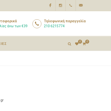
Facebook
Instagram
210
info@pharmacyexpert
ταφορικά
Τηλεφωνική παραγγελία
λίες άνω των €39
210 6215774
6215774
0
0
ΕΙΕΣ
.gr