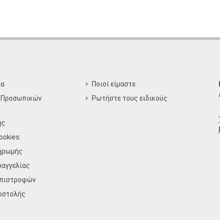
ία
Ποιοί είμαστε
 Προσωπικών
Ρωτήστε τους ειδικούς
ν
ης
ookies
ηρωμής
ραγγελίας
Επιστροφών
οστολής