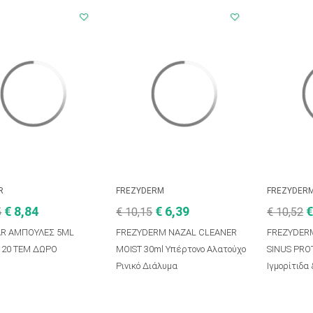
R
FREZYDERM
FREZYDER
€ 8,84
€ 6,39
€
5
€ 10,15
€ 10,52
AR ΑΜΠΟΥΛΕΣ 5ML
FREZYDERM NAZAL CLEANER
FREZYDER
 20 ΤΕΜ ΔΩΡΟ
MOIST 30ml Υπέρτονο Αλατούχο
SINUS PROT
Ρινικό Διάλυμα
Ιγμορίτιδα