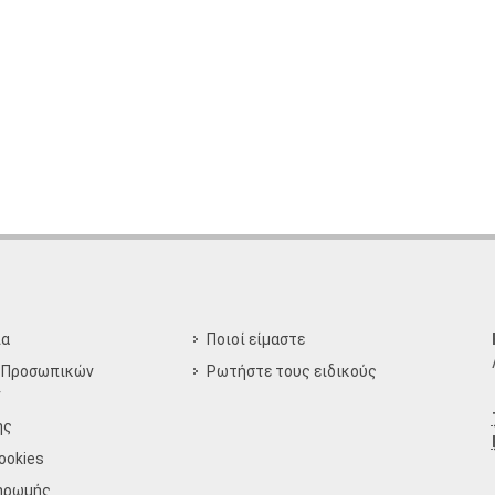
ία
Ποιοί είμαστε
 Προσωπικών
Ρωτήστε τους ειδικούς
ν
ης
ookies
ηρωμής