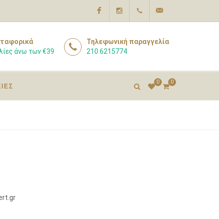
Facebook
Instagram
210
info@pharmacyexpert
ταφορικά
Τηλεφωνική παραγγελία
λίες άνω των €39
210 6215774
6215774
0
0
ΕΙΕΣ
rt.gr