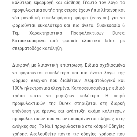
καλύτερη εφαρμογή και αίσθηση. Γι’αυτό τον λόγο τα
προφυλακτικά αυτής της σειράς έχουν ήπια λίπανση και
νέα μοναδική ευκολοφόρετη φόρμα (easy-on) για να
φοριούνται ευκολότερα και πιο άνετα. Συσκευασία 6
Τεμ. Χαρακτηριστικά Προφυλακτικών Durex:
Κατασκευασμένα από φυσικό ελαστικό latex, με
σπερματοδόχο κατάληξη.
Διαφανή με λιπαντική επίστρωση. Ειδικά σχεδιασμένα
να φοριούνται ευκολότερα και πιο άνετα λόγω της
φόρμας easy-on που διαθέτουν. Δερματολογικά και
100% ηλεκτρονικά ελεγμένα. Κατασκευασμένα με ειδικό
τρόπο ώστε να μυρίζουν καλύτερα. Η σειρά
προφυλακτικών της Durex στηρίζεται στη διαρκή
επένδυση για έρευνα και ανάπτυξη ακόμα καλύτερων
προφυλακτικών που να ανταποκρίνονται πλήρως στις
ανάγκες σας. To No.1 προφυλακτικό στο κόσμο!! Οδηγίες
χρήσης: Ακολουθείτε πάντα τις οδηγίες χρήσεις που