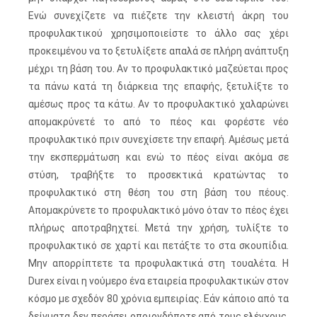
Ενώ συνεχίζετε να πιέζετε την κλειστή άκρη του
προφυλακτικού χρησιμοποιείστε το άλλο σας χέρι
προκειμένου να το ξετυλίξετε απαλά σε πλήρη ανάπτυξη
μέχρι τη βάση του. Αν το προφυλακτικό μαζεύεται προς
τα πάνω κατά τη διάρκεια της επαφής, ξετυλίξτε το
αμέσως προς τα κάτω. Αν το προφυλακτικό χαλαρώνει
απομακρύνετέ το από το πέος και φορέστε νέο
προφυλακτικό πριν συνεχίσετε την επαφή. Αμέσως μετά
την εκσπερμάτωση και ενώ το πέος είναι ακόμα σε
στύση, τραβήξτε το προσεκτικά κρατώντας το
προφυλακτικό στη θέση του στη βάση του πέους.
Απομακρύνετε το προφυλακτικό μόνο όταν το πέος έχει
πλήρως αποτραβηχτεί. Μετά την χρήση, τυλίξτε το
προφυλακτικό σε χαρτί και πετάξτε το στα σκουπίδια.
Μην απορρίπτετε τα προφυλακτικά στη τουαλέτα. Η
Durex είναι η νούμερο ένα εταιρεία προφυλακτικών στον
κόσμο με σχεδόν 80 χρόνια εμπειρίας. Εάν κάποιο από τα
δείγματα δεν περάσει οποιονδήποτε από τους ελέγχους,