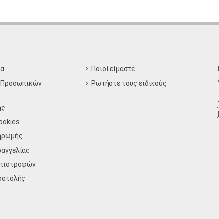
ία
Ποιοί είμαστε
 Προσωπικών
Ρωτήστε τους ειδικούς
ν
ης
ookies
ηρωμής
ραγγελίας
Επιστροφών
οστολής