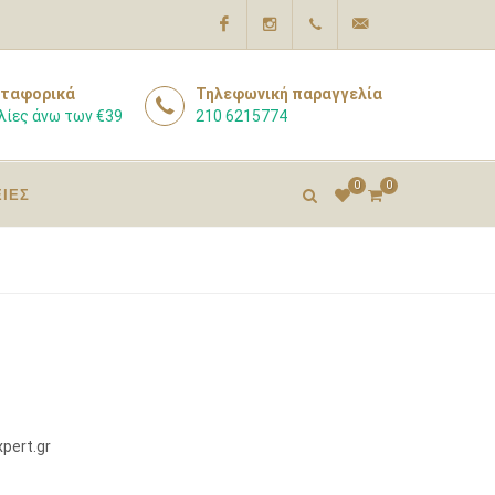
Facebook
Instagram
210
info@pharmacyexpert
ταφορικά
Τηλεφωνική παραγγελία
λίες άνω των €39
210 6215774
6215774
0
0
ΕΙΕΣ
pert.gr