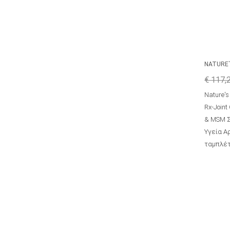
NATURE`
€ 117,
Nature's
Rx-Joint
& MSM Σ
Υγεία Α
ταμπλέ