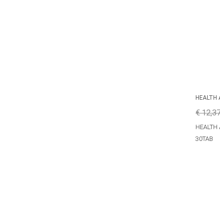
HEALTH 
€ 12,3
HEALTH 
30TAB