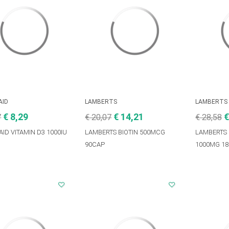
AID
LAMBERTS
LAMBERTS
€ 8,29
€ 14,21
€
7
€ 20,07
€ 28,58
AID VITAMIN D3 1000IU
LAMBERTS BIOTIN 500MCG
LAMBERTS 
90CAP
1000MG 1