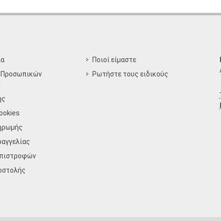
ία
Ποιοί είμαστε
 Προσωπικών
Ρωτήστε τους ειδικούς
ν
ης
ookies
ηρωμής
ραγγελίας
Επιστροφών
οστολής