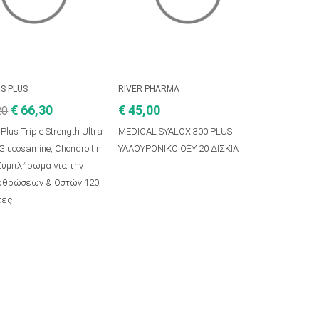
S PLUS
RIVER PHARMA
€ 66,30
€ 45,00
20
 Plus Triple Strength Ultra
MEDICAL SYALOX 300 PLUS
 Glucosamine, Chondroitin
ΥΑΛΟΥΡΟΝΙΚΟ ΟΞΥ 20 ΔΙΣΚΙΑ
υμπλήρωμα για την
ρθρώσεων & Οστών 120
τες