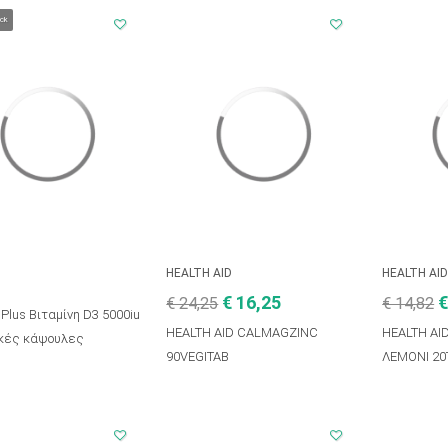
ock
HEALTH AID
HEALTH AI
€ 16,25
€
€ 24,25
€ 14,82
 Plus Βιταμίνη D3 5000iu
HEALTH AID CALMAGZINC
HEALTH AI
κές κάψουλες
90VEGITAB
ΛΕΜΟΝΙ 20