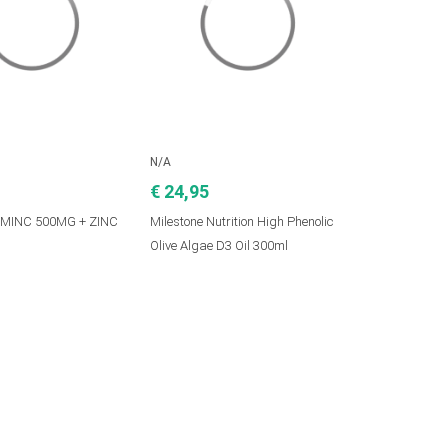
N/A
€ 24,95
AMINC 500MG + ZINC
Milestone Nutrition High Phenolic
Olive Algae D3 Oil 300ml