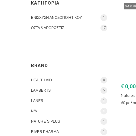
ΚΑΤΗΓΟΡΙΑ
Out of st
ΕΝΙΣΧΥΣΗ ΑΝΟΣΟΠΟΙΗΤΙΚΟΥ
1
ΟΣΤΑ & ΑΡΘΡΩΣΕΙΣ
17
BRAND
HEALTH AID
8
€ 0,00
LAMBERTS
5
Nature's
LANES
1
60 μαλα
N/A
1
NATURE`S PLUS
1
RIVER PHARMA
1