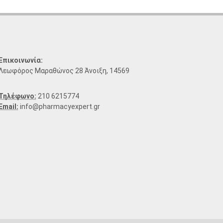
Επικοινωνία:
Λεωφόρος Μαραθώνος 28 Άνοιξη, 14569
Τηλέφωνο:
210 6215774
Email:
info@pharmacyexpert.gr