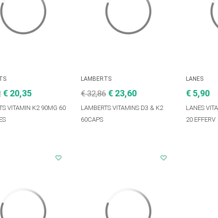
TS
LAMBERTS
LANES
€ 20,35
€ 23,60
€ 5,90
2
€ 32,86
S VITAMIN K2 90MG 60
LAMBERTS VITAMINS D3 & K2
LANES VIT
ES
60CAPS
20 EFFERV