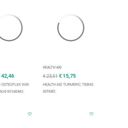
D
HEALTH AID
 42,46
€ 15,75
€ 23,51
D OSTEOFLEX With
HEALTH AID TURMERIC 750MG
Acid 60 tablets
60TABS