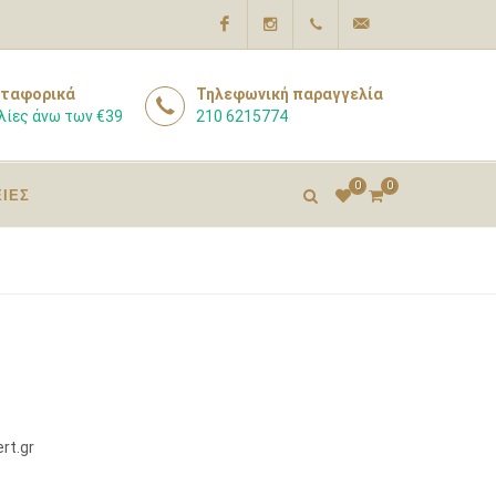
Facebook
Instagram
210
info@pharmacyexpert
ταφορικά
Τηλεφωνική παραγγελία
λίες άνω των €39
210 6215774
6215774
0
0
ΕΙΕΣ
rt.gr