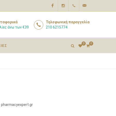
Facebook
Instagram
210
info@pharmacyexpert
ταφορικά
Τηλεφωνική παραγγελία
λίες άνω των €39
210 6215774
6215774
0
0
ΕΙΕΣ
 pharmacyexpert.gr