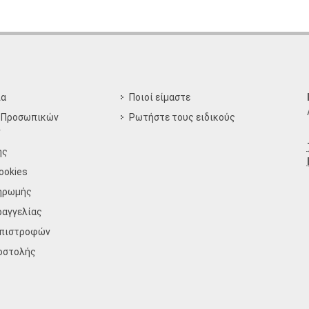
ία
Ποιοί είμαστε
 Προσωπικών
Ρωτήστε τους ειδικούς
ν
ης
ookies
ηρωμής
ραγγελίας
Επιστροφών
οστολής