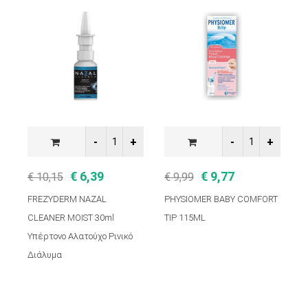
€ 6,39
€ 9,77
€ 10,15
€ 9,99
€
FREZYDERM NAZAL
PHYSIOMER BABY COMFORT
C
CLEANER MOIST 30ml
TIP 115ML
4
Υπέρτονο Αλατούχο Ρινικό
Διάλυμα