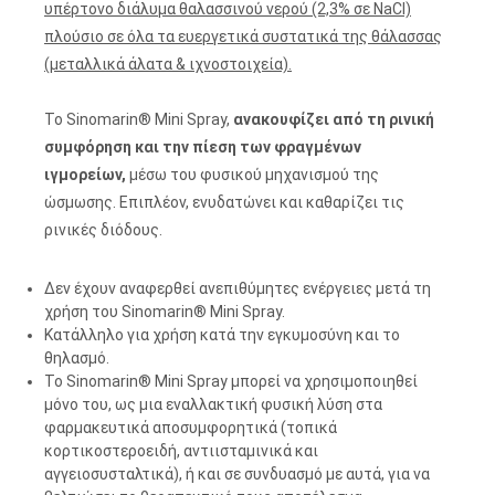
υπέρτονο διάλυμα θαλασσινού νερού (2,3% σε NaCl)
πλούσιο σε όλα τα ευεργετικά συστατικά της θάλασσας
(μεταλλικά άλατα & ιχνοστοιχεία).
To Sinomarin® Mini Spray,
ανακουφίζει από τη ρινική
συμφόρηση και την πίεση των φραγμένων
ιγμορείων,
μέσω του φυσικού μηχανισμού της
ώσμωσης. Επιπλέον, ενυδατώνει και καθαρίζει τις
ρινικές διόδους.
Δεν έχουν αναφερθεί ανεπιθύμητες ενέργειες μετά τη
χρήση του Sinomarin® Mini Spray.
Κατάλληλο για χρήση κατά την εγκυμοσύνη και το
θηλασμό.
To Sinomarin® Mini Spray μπορεί να χρησιμοποιηθεί
μόνο του, ως μια εναλλακτική φυσική λύση στα
φαρμακευτικά αποσυμφορητικά (τοπικά
κορτικοστεροειδή, αντιισταμινικά και
αγγειοσυσταλτικά), ή και σε συνδυασμό με αυτά, για να