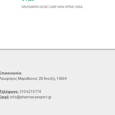
SINOMARIN NOSE CARE MINI SPRAY 30ML
Επικοινωνία:
Λεωφόρος Μαραθώνος 28 Άνοιξη, 14569
Τηλέφωνο:
210 6215774
Email:
info@pharmacyexpert.gr