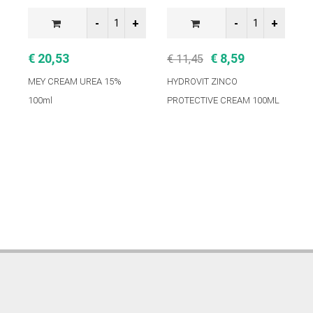
€ 20,53
€ 8,59
€ 11,45
€
MEY CREAM UREA 15%
HYDROVIT ZINCO
H
100ml
PROTECTIVE CREAM 100ML
P