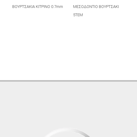
ΒΟΥΡΤΣΑΚIA ΚΙΤΡΙΝO 0.7mm
ΜΕΣΟΔΟΝΤΙΟ ΒΟΥΡΤΣAKI
Β
5TEM