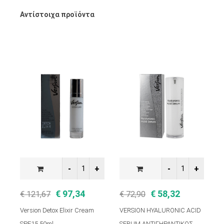
Αντίστοιχα προϊόντα
€ 97,34
€ 58,32
€ 121,67
€ 72,90
€
Version Detox Elixir Cream
VERSION HYALURONIC ACID
A
SPF15 50ml
SERUM ΑΝΤΙΓΗΡΑΝΤΙΚΟΣ
γ