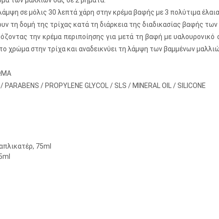
ώμα των μαλλιών σας σε 2 βήματα:
μψη σε μόλις 30 λεπτά χάρη στην κρέμα βαφής με 3 πολύτιμα έλαια (
υν τη δομή της τρίχας κατά τη διάρκεια της διαδικασίας βαφής των
όζοντας την κρέμα περιποίησης για μετά τη βαφή με υαλουρονικό ο
ο χρώμα στην τρίχα και αναδεικνύει τη λάμψη των βαμμένων μαλλιώ
ΩΜΑ
 PARABENS / PROPYLENE GLYCOL / SLS / MINERAL OIL / SILICONE
απλικατέρ, 75ml
15ml