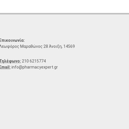
Επικοινωνία:
Λεωφόρος Μαραθώνος 28 Άνοιξη, 14569
Τηλέφωνο:
210 6215774
Email:
info@pharmacyexpert.gr