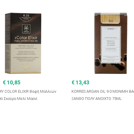
€ 10,85
€ 13,43
 MY COLOR ELIXIR Βαφή Μαλλιών
KORRES ARGAN OIL 9.0 ΜΟΝΙΜΗ Β
θό Σκούρο Μελί Μαονί
ΞΑΝΘΟ ΠΟΛΥ ΑΝΟΙΧΤΟ 75ML