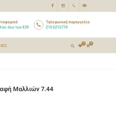
Facebook
Instagram
210
info@pharmacyexpert
ταφορικά
Τηλεφωνική παραγγελία
λίες άνω των €39
210 6215774
6215774
0
0
ΕΙΕΣ
Βαφή Μαλλιών 7.44