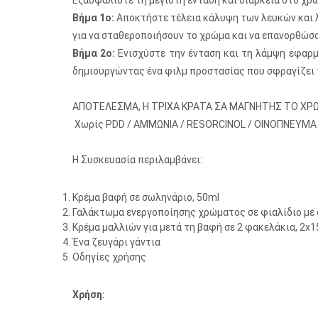
Εξασφαλίστε τη μέγιστη ένταση και διάρκεια στο χρ
Βήμα 1ο:
Αποκτήστε τέλεια κάλυψη των λευκών και λά
για να σταθεροποιήσουν το χρώμα και να επανορθώσο
Βήμα 2ο:
Ενισχύστε την ένταση και τη λάμψη εφαρμ
δημιουργώντας ένα φιλμ προστασίας που σφραγίζει τ
ΑΠΟΤΕΛΕΣΜΑ, Η ΤΡΙΧΑ ΚΡΑΤΑ ΣΑ ΜΑΓΝΗΤΗΣ ΤΟ ΧΡ
Χωρίς PDD / ΑΜΜΩΝΙΑ / RESORCINOL / ΟΙΝΟΠΝΕΥΜΑ /
Η Συσκευασία περιλαμβάνει:
Κρέμα βαφή σε σωληνάριο, 50ml
Γαλάκτωμα ενεργοποίησης χρώματος σε φιαλίδιο με 
Κρέμα μαλλιών για μετά τη βαφή σε 2 φακελάκια, 2x
Ένα ζευγάρι γάντια
Οδηγίες χρήσης
Χρήση: