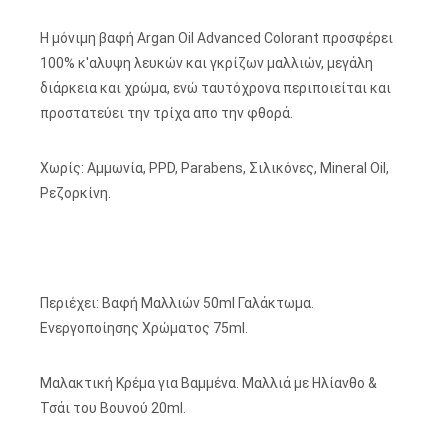
Η μόνιμη βαφή Argan Oil Advanced Colorant προσφέρει
100% κ'αλυψη λευκών και γκρίζων μαλλιών, μεγάλη
διάρκεια και χρώμα, ενώ ταυτόχρονα περιποιείται και
προστατεύει την τρίχα απο την φθορά.
Χωρίς: Αμμωνία, PPD, Parabens, Σιλικόνες, Mineral Oil,
Ρεζορκίνη.
Περιέχει: Βαφή Μαλλιών 50ml Γαλάκτωμα.
Ενεργοποίησης Χρώματος 75ml.
Μαλακτική Κρέμα για Βαμμένα. Μαλλιά με Ηλίανθο &
Τσάι του Βουνού 20ml.