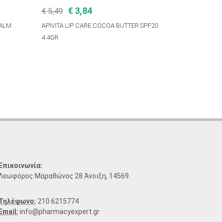
€ 3,84
€ 5,49
BALM
APIVITA LIP CARE COCOA BUTTER SPF20
4.4GR
Επικοινωνία:
Λεωφόρος Μαραθώνος 28 Άνοιξη, 14569
Τηλέφωνο:
210 6215774
Email:
info@pharmacyexpert.gr