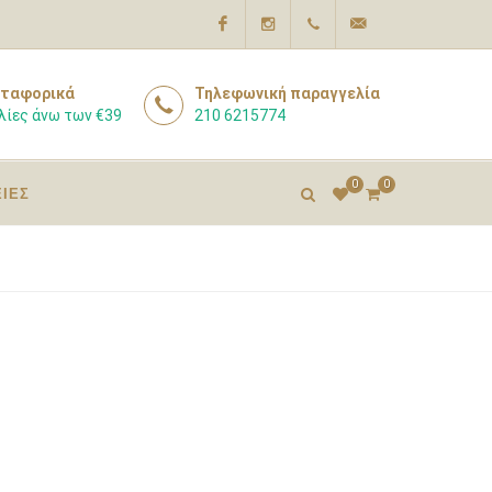
Facebook
Instagram
210
info@pharmacyexpert
ταφορικά
Τηλεφωνική παραγγελία
λίες άνω των €39
210 6215774
6215774
0
0
ΕΙΕΣ