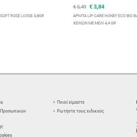
€ 3,84
€ 5,49
 SOFT ROSE LOOSE 4,8GR
APIVITA LIP CARE HONEY ECO BIO 
ΧΕΙΛΙΩΝ ΜΕ ΜΕΛΙ 4,4 GR
ία
Ποιοί είμαστε
 Προσωπικών
Ρωτήστε τους ειδικούς
ν
ης
ookies