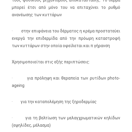
τους φυσικούς μηχανισμούς αποκατάστασης. Το δέρμα
μπορεί έτσι από μόνο του να επιταχύνει το ρυθμό
ανανέωσης των κυττάρων
· στην επιφάνεια του δέρματος η κρέμα προστατεύει
ενεργά την επιδερμίδα από την πρόωρη καταστροφή
των κυττάρων στην οποία οφείλεται και π γήρανση
Χρησιμοποιείται στις εξής περιπτώσεις:
· για πρόληψη και θεραπεία των ρυτίδων photo-
ageing
· για την καταπολέμηση της ξηροδερμίας
· για τη βελτίωση των μελαγχρωματικών κηλίδων
(εψηλίδες, μέλασμα)