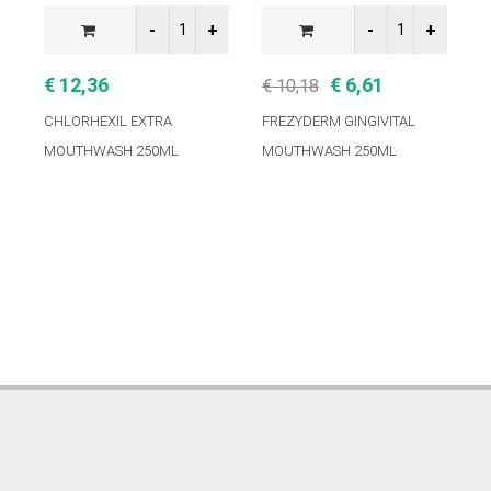
€ 12,36
€ 6,61
€ 10,18
€
CHLORHEXIL EXTRA
FREZYDERM GINGIVITAL
F
MOUTHWASH 250ML
MOUTHWASH 250ML
X