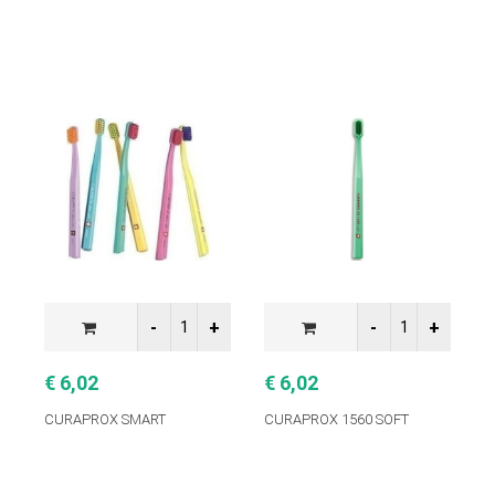
€ 6,02
€ 6,02
€
CURAPROX SMART
CURAPROX 1560 SOFT
C
C